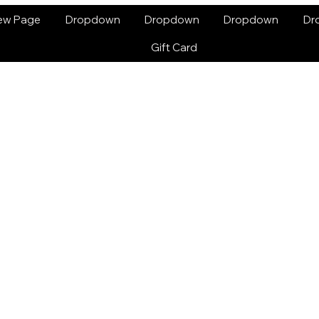
ew Page
Dropdown
Dropdown
Dropdown
Dr
Gift Card