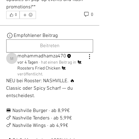
promotions!**
0
0
Empfohlener Beitrag
Beitreten
mohammadhamza470
mohammadhamza470
vor 4 Tagen
·
hat einen Beitrag in
🐔
Roosters Fried Chicken 🐔
veröffentlicht.
NEU bei Rooster: NASHVILLE. 🔥
Classic oder Spicy Scharf — du 
entscheidest.
🍔 Nashville Burger · ab 8,99€
🍗 Nashville Tenders · ab 5,99€
🍗 Nashville Wings · ab 4,99€