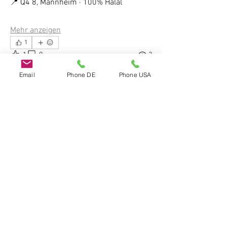
📍 Q4 8, Mannheim · 100% Halal
Mehr anzeigen
1
1
0
3
Email
Phone DE
Phone USA
Empfohlener Beitrag
Do Not Sell My Personal Information
Beitreten
THE CHUBB SHOW
vor 6 Tagen
·
hat die Beschreibung
der Gruppe aktualisiert.
LE LA VIE 
— 
MANNHEIM JUNGBUSCH
Dein ultimativer Social Hub für Kultur, 
Cocktails und Community
WILLKOMMEN IM INNEREN KREIS
Tauche ein in das pulsierende Herz von 
Mannheims Kreativviertel im Le La Vie, 